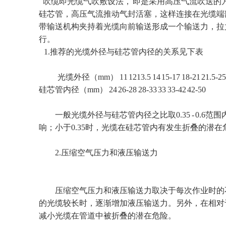
吹缆即光缆气吹敷设法， 即是采用高压气流吹送的
硅芯管，高压气流推动气封活塞，这样连接在光缆端
带输送机构夹持着光缆向前输送形成一个输送力，拉
行。
1.推荐的光缆外径与硅芯管内径的关系见下表
光缆外径（mm） 11 1213.5 14 15-17 18-21 21.5-25
硅芯管内径（mm） 24 26-28 28-33 33 33-42 42-50
一般光缆外径与硅芯管内径之比取0.35 - 0.6
响；小于0.35时，光缆在硅芯管内有发生折叠的潜在
2.压缩空气压力和液压输送力
压缩空气压力和液压输送力取决于每次作业时的不
的光缆较长时，逐渐增加液压输送力。另外，在相对
减小光缆在管道中被折叠的潜在危险。