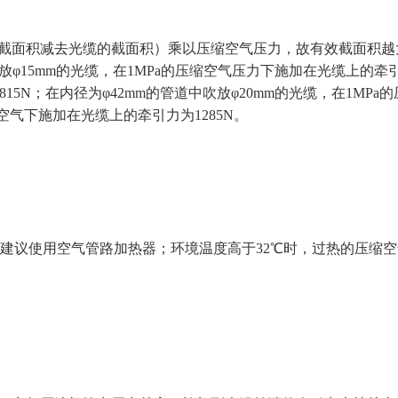
面积减去光缆的截面积）乘以压缩空气压力，故有效截面积越
φ15mm的光缆，在1MPa的压缩空气压力下施加在光缆上的牵引
15N；在内径为φ42mm的管道中吹放φ20mm的光缆，在1MPa
缩空气下施加在光缆上的牵引力为1285N。
℃建议使用空气管路加热器；环境温度高于32℃时，过热的压缩