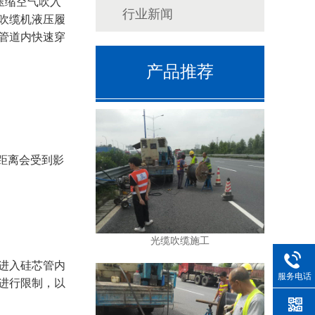
压缩空气吹入
行业新闻
吹缆机液压履
管道内快速穿
产品推荐
装距离会受到影
光缆吹缆施工
进入硅芯管内
服务电话
进行限制，以