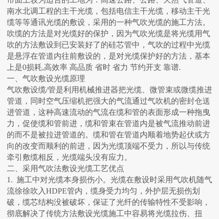
南水北调工程的主干光缆，包括电信主干光缆，移动主干光
缆等等通讯光缆的敷设，采用的一种气吹光缆的施工方法。
吹缆的方法是对光缆好的保护，因为气吹光缆是将光缆用气
吹的方法敷设到已安装好了的硅芯管中，气吹的过程中光缆
是悬浮在管道内往前敷设的，是对光缆保护好的方法，基本
上是0损耗,高效率 高品质 省时 省力 节约开支 靠谱.
一、气吹敷设光缆原理
气吹敷设缆/管是利用机械推进器把光缆、微管束或微缆推进
管道，同时空气压缩机把强大的气流通过气吹机的密封仓送
进管道，这种高速流动的气流在缆和管的表面形成一种拖曳
力，促使缆和管前进，缆和管束在管道内是被气流推动前进
的而不是被拉进管道的。缆和管在管道内顺着地势起伏或方
向的改变而顺利的前进，因为光缆顶端不受力，所以与传统
牵引敷缆相反，光缆端头没有应力。
二、采用气吹法敷设光缆工艺优点
1. 施工中对光缆本身损伤小。光缆在敷设时采用气吹机随气
流徐徐吹入HDPE管内，缆身受力均匀，外护层无损伤划
破，缆芯结构没被破坏，保证了光纤的传输特性不受影响，
彻底解决了传统方法敷设光缆施工中容易将光缆拉伤、扭