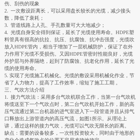
伤、刮伤的现象
2. 一次敷设距离长，可以采用盘长较长的光缆，减少接头
数，降低了衰耗；
3. 管道线路上人孔、手孔数量可大大地减少；
4. 光缆自身安全得到保证，延长了光缆使用寿命。HDPE塑
料管具有很高的抗拉、抗压、抗腐蚀、抗冲击强度，光缆吹
放入HDPE管内，相当于增加了一层机械防护，保证了在外
力作用下光缆不受损伤。又因HDPE管密封性能良好，光缆
外护层与外界隔绝，起到了防腐蚀、抗老化作用，延长了光
缆的使用寿命。
5. 实现了光缆施工机械化。光缆的敷设采用机械化作业，节
省了人力物力，提高了工作效率，缩短了施工工期 。
三、气吹方法介绍
1. 接力气吹法：采用多台气吹机联合工作，当第一台气吹机
将缆送至下一个气吹点时，第二台气吹机开始工作，新的高
压气流通过第二台机器的进气室进入下一段管道并且从排气
口释放出上游管道内的高压气流，如图1所示。从理论上
讲，通过这样的接力气吹，光缆可以气吹无限长的距离。
缺点：需要的设备较多，一次性投资较大，同时由于地形的