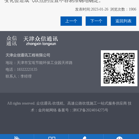
变化会造成气吹点的位置不容易准确地确定。
发表时间:2023-01-26 浏览次数：1906
上一个
下一个
返回列表
天津众信通讯工程有限公司
地址：天津市宝坻节能环保工业园天祥路
电话：18322223135
联系人：李经理
All rights reserved. 众信通讯-吹缆机、高速公路吹缆施工一站式服务供应商 技
术：
金尚铭网络
备案号：
津ICP备2024014275号