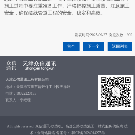
施工过程中要注重准备工作、严格把控施工质量、注意施工
安全，确保缆线管道工程的安全、稳定和高效。
发表时间:2025-09-27 浏览次数：902
首个
下一个
返回列表
天津众信通讯工程有限公司
地址：天津市宝坻节能环保工业园天祥路
电话：18322223135
联系人：李经理
All rights reserved. 众信通讯-吹缆机、高速公路吹缆施工一站式服务供应商 技
术：
金尚铭网络
备案号：
津ICP备2024014275号