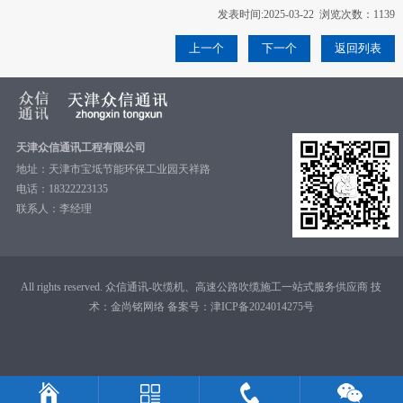
发表时间:2025-03-22 浏览次数：1139
上一个
下一个
返回列表
天津众信通讯工程有限公司
地址：天津市宝坻节能环保工业园天祥路
电话：18322223135
联系人：李经理
All rights reserved. 众信通讯-吹缆机、高速公路吹缆施工一站式服务供应商 技
术：
金尚铭网络
备案号：
津ICP备2024014275号