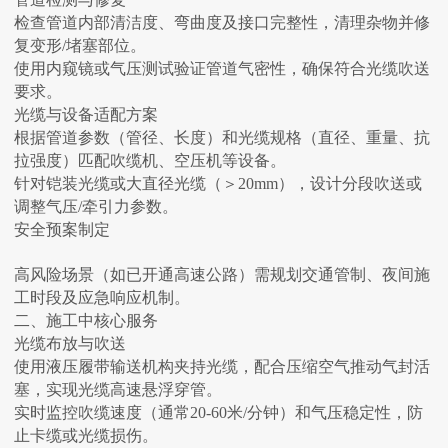
检查管道内部清洁度、弯曲度及接口完整性，清理杂物并修
复变形/堵塞部位‌。
使用内窥镜或气压测试验证管道气密性，确保符合光缆吹送
要求‌。
‌光缆与设备适配方案‌
根据管道参数（管径、长度）和光缆规格（直径、重量、抗
拉强度）匹配吹缆机、空压机等设备‌。
针对铠装光缆或大直径光缆（＞20mm），设计分段吹送或
调整气压/牵引力参数‌。
‌安全预案制定‌
高风险场景（如已开通高速公路）需规划交通管制、夜间施
工时段及应急响应机制‌。
二、施工中核心服务
‌光缆布放与吹送‌
使用液压履带输送机构夹持光缆，配合压缩空气推动气封活
塞，实现光缆高速悬浮穿管‌。
实时监控吹缆速度（通常20-60米/分钟）和气压稳定性，防
止卡缆或光缆损伤‌。