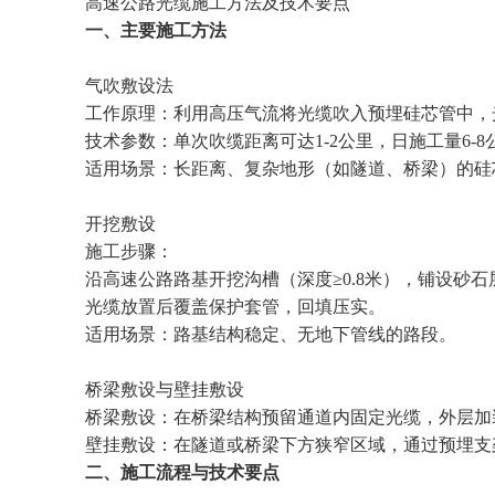
高速公路光缆施工方法及技术要点
一、‌主要施工方法‌
气吹敷设法‌
工作原理‌：利用高压气流将光缆吹入预埋硅芯管中，
技术参数‌：单次吹缆距离可达1-2公里，日施工量6-8公
适用场景‌：长距离、复杂地形（如隧道、桥梁）的硅
开挖敷设‌
施工步骤‌：
沿高速公路路基开挖沟槽（深度≥0.8米），铺设砂石
光缆放置后覆盖保护套管，回填压实‌。
适用场景‌：路基结构稳定、无地下管线的路段‌。
桥梁敷设与壁挂敷设‌
桥梁敷设‌：在桥梁结构预留通道内固定光缆，外层加装
壁挂敷设‌：在隧道或桥梁下方狭窄区域，通过预埋支
二、‌施工流程与技术要点‌