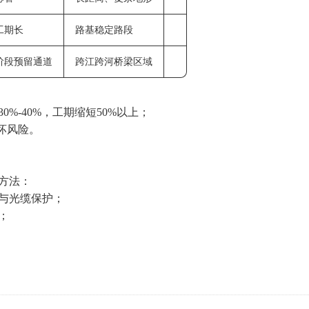
工期长
路基稳定路段
阶段预留通道
跨江跨河桥梁区域
-40%，工期缩短50%以上‌；
坏风险‌。
方法：
与光缆保护‌；
；
。