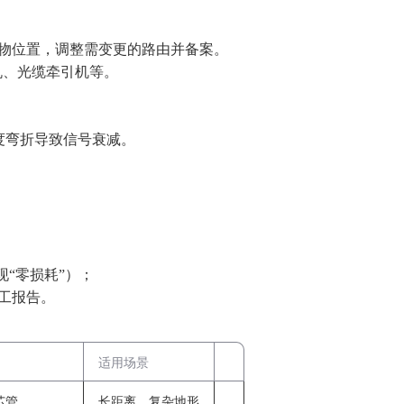
物位置，调整需变更的路由并备案‌。
机、光缆牵引机等‌。
度弯折导致信号衰减‌。
“零损耗”）‌；
工报告‌。
适用场景
芯管
长距离、复杂地形