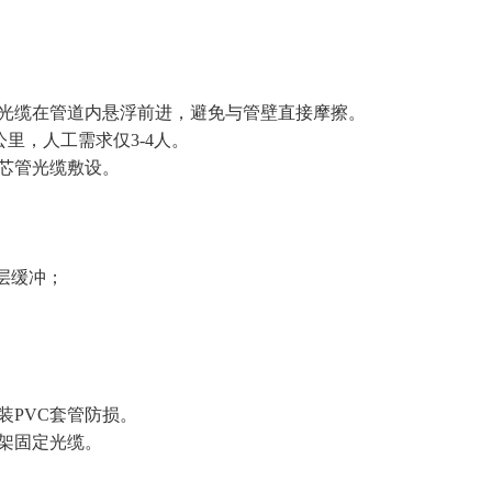
光缆在管道内悬浮前进，避免与管壁直接摩擦‌。
里，人工需求仅3-4人‌。
芯管光缆敷设‌。
层缓冲；
PVC套管防损‌。
架固定光缆‌。